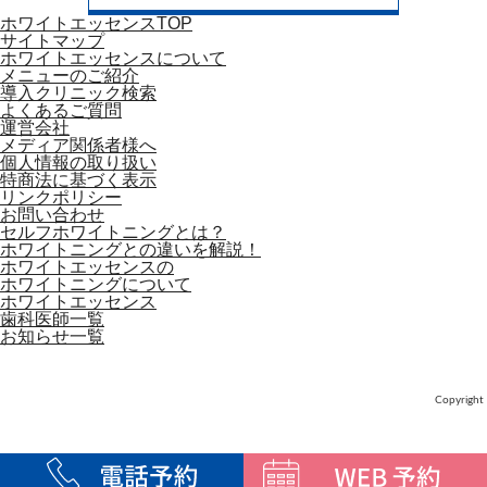
ホワイトエッセンスTOP
サイトマップ
ホワイトエッセンスについて
メニューのご紹介
導入クリニック検索
よくあるご質問
運営会社
メディア関係者様へ
個人情報の取り扱い
特商法に基づく表示
リンクポリシー
お問い合わせ
セルフホワイトニングとは？
ホワイトニングとの違いを解説！
ホワイトエッセンスの
ホワイトニングについて
ホワイトエッセンス
歯科医師一覧
お知らせ一覧
Copyright