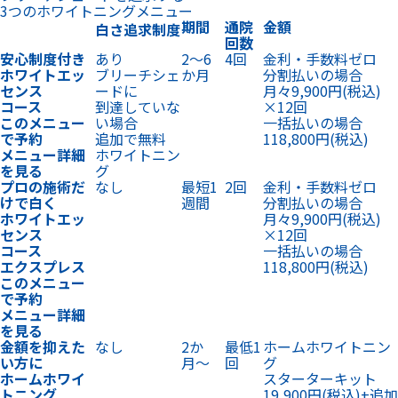
3つのホワイトニングメニュー
期間
通院
金額
白さ追求制度
回数
安心制度付き
あり
2〜6
4回
金利・手数料ゼロ
ホワイトエッ
ブリーチシェ
か月
分割払いの場合
センス
ードに
月々9,900円
(税込)
コース
到達していな
×12回
このメニュー
い場合
一括払いの場合
で予約
追加で無料
118,800円
(税込)
メニュー詳細
ホワイトニン
を見る
グ
プロの施術だ
なし
最短1
2回
金利・手数料ゼロ
けで白く
週間
分割払いの場合
ホワイトエッ
月々9,900円
(税込)
センス
×12回
コース
一括払いの場合
エクスプレス
118,800円
(税込)
このメニュー
で予約
メニュー詳細
を見る
金額を抑えた
なし
2か
最低1
ホームホワイトニン
い方に
月〜
回
グ
ホームホワイ
スターターキット
トニング
19,900円
(税込)
+
追加