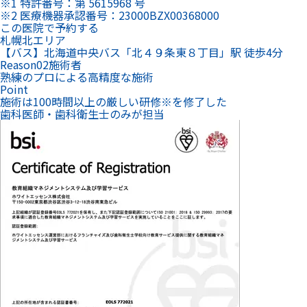
※1 特許番号：第 5615968 号
※2 医療機器承認番号：23000BZX00368000
この医院で予約する
札幌北エリア
【バス】北海道中央バス「北４９条東８丁目」駅 徒歩4分
Reason
02
施術者
熟練のプロによる高精度な施術
Point
施術は100時間以上の厳しい研修
※
を修了した
歯科医師・歯科衛生士のみが担当