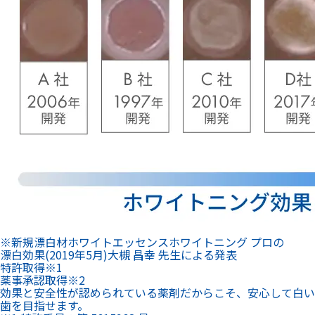
※新規漂白材ホワイトエッセンスホワイトニング プロの
漂白効果(2019年5月)大槻 昌幸 先生による発表
特許
取得
※1
薬事承認
取得
※2
効果と安全性が認められている薬剤だからこそ、安心して白い
歯を目指せます。