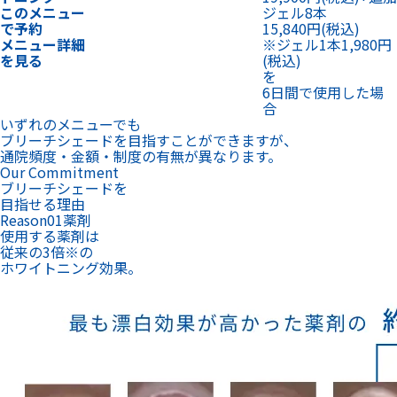
このメニュー
ジェル8本
で予約
15,840円
(税込)
メニュー詳細
※ジェル1本1,980円
を見る
(税込)
を
6日間で使用した場
合
いずれのメニューでも
ブリーチシェードを目指すことができますが、
通院頻度・金額・制度の有無が異なります。
Our Commitment
ブリーチシェードを
目指せる理由
Reason
01
薬剤
使用する薬剤は
従来の3倍
※
の
ホワイトニング効果。