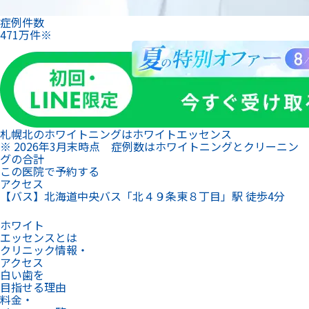
症例件数
471
万
件
※
札幌北のホワイトニングは
ホワイトエッセンス
※ 2026年3月末時点 症例数はホワイトニングとクリーニン
グの合計
この医院で予約する
アクセス
【バス】北海道中央バス「北４９条東８丁目」駅 徒歩4分
ホワイト
エッセンスとは
クリニック情報・
アクセス
白い歯を
目指せる理由
料金・