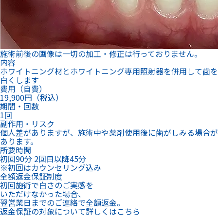
施術前後の画像は一切の加工・修正は行っておりません。
内容
ホワイトニング材とホワイトニング専用照射器を併用して歯を
白くします
費用（自費）
19,900円（税込）
期間・回数
1回
副作用・リスク
個人差がありますが、施術中や薬剤使用後に歯がしみる場合が
あります。
所要時間
初回90分 2回目以降45分
※初回はカウンセリング込み
全額返金保証制度
初回施術で白さのご実感を
いただけなかった場合、
翌営業日までのご連絡で全額返金。
返金保証の対象について詳しくはこちら