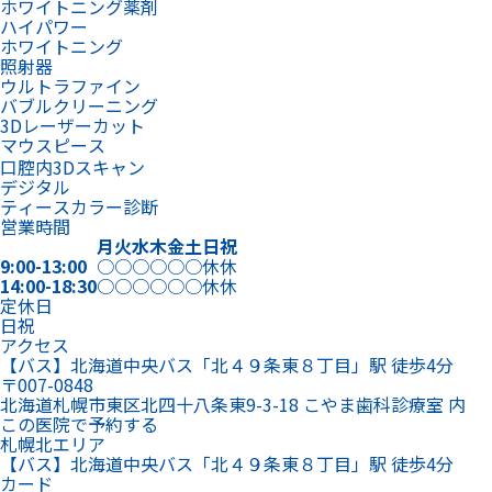
ホワイトニング薬剤
ハイパワー
ホワイトニング
照射器
ウルトラファイン
バブルクリーニング
3Dレーザーカット
マウスピース
口腔内3Dスキャン
デジタル
ティースカラー診断
営業時間
月
火
水
木
金
土
日
祝
9:00-13:00
○
○
○
○
○
○
休
休
14:00-18:30
○
○
○
○
○
○
休
休
定休日
日祝
アクセス
【バス】北海道中央バス「北４９条東８丁目」駅 徒歩4分
〒007-0848
北海道札幌市東区北四十八条東9-3-18 こやま歯科診療室 内
この医院で予約する
札幌北エリア
【バス】北海道中央バス「北４９条東８丁目」駅 徒歩4分
カード