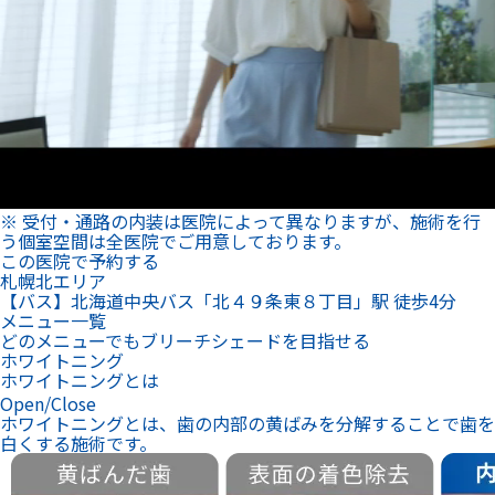
※ 受付・通路の内装は医院によって異なりますが、施術を行
う個室空間は全医院でご用意しております。
この医院で予約する
札幌北エリア
【バス】北海道中央バス「北４９条東８丁目」駅 徒歩4分
メニュー一覧
どのメニューでもブリーチシェードを目指せる
ホワイトニング
ホワイトニングとは
Open/Close
ホワイトニングとは、歯の内部の黄ばみを分解することで歯を
白くする施術です。