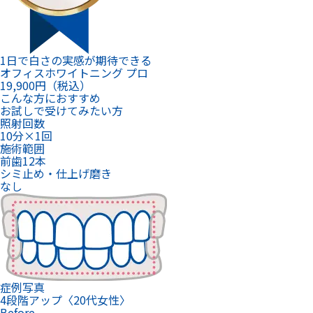
1日で白さの実感が期待できる
オフィスホワイトニング プロ
19,900
円（税込）
こんな方におすすめ
お試しで受けてみたい方
照射回数
10分×1回
施術範囲
前歯12本
シミ止め・仕上げ磨き
なし
症例写真
4段階アップ〈20代女性〉
Before