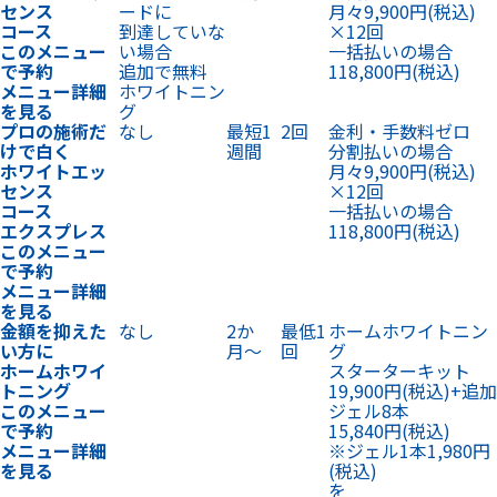
センス
ードに
月々9,900円
(税込)
コース
到達していな
×12回
このメニュー
い場合
一括払いの場合
で予約
追加で無料
118,800円
(税込)
メニュー詳細
ホワイトニン
を見る
グ
プロの施術だ
なし
最短1
2回
金利・手数料ゼロ
けで白く
週間
分割払いの場合
ホワイトエッ
月々9,900円
(税込)
センス
×12回
コース
一括払いの場合
エクスプレス
118,800円
(税込)
このメニュー
で予約
メニュー詳細
を見る
金額を抑えた
なし
2か
最低1
ホームホワイトニン
い方に
月〜
回
グ
ホームホワイ
スターターキット
トニング
19,900円
(税込)
+
追加
このメニュー
ジェル8本
で予約
15,840円
(税込)
メニュー詳細
※ジェル1本1,980円
を見る
(税込)
を