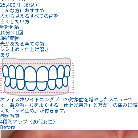
25,400
円（税込）
こんな方におすすめ
人から見えるすべての歯を
白くしたい方
照射回数
10分×1回
施術範囲
光があたる全ての歯
シミ止め・仕上げ磨き
あり
オフィスホワイトニングプロの対象歯を増やしたメニューで
す。歯の色もちをよくする「仕上げ磨き」と万が一の痛みに備
えた「シミ止め」が付きます。
症例写真
4段階アップ〈20代女性〉
Before