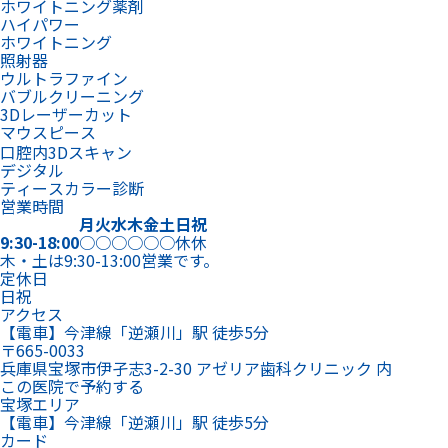
ホワイトニング薬剤
ハイパワー
ホワイトニング
照射器
ウルトラファイン
バブルクリーニング
3Dレーザーカット
マウスピース
口腔内3Dスキャン
デジタル
ティースカラー診断
営業時間
月
火
水
木
金
土
日
祝
9:30-18:00
○
○
○
○
○
○
休
休
木・土は9:30-13:00営業です。
定休日
日祝
アクセス
【電車】今津線「逆瀬川」駅 徒歩5分
〒665-0033
兵庫県宝塚市伊孑志3-2-30 アゼリア歯科クリニック 内
この医院で予約する
宝塚エリア
【電車】今津線「逆瀬川」駅 徒歩5分
カード