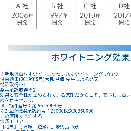
※新規漂白材ホワイトエッセンスホワイトニング プロの
漂白効果(2019年5月)大槻 昌幸 先生による発表
特許
取得
※1
薬事承認
取得
※2
効果と安全性が認められている薬剤だからこそ、安心して白い
歯を目指せます。
※1 特許番号：第 5615968 号
※2 医療機器承認番号：23000BZX00368000
この医院で予約する
宝塚エリア
【電車】今津線「逆瀬川」駅 徒歩5分