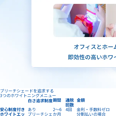
ブリーチシェードを追求する
3つのホワイトニングメニュー
期間
通院
金額
白さ追求制度
回数
安心制度付き
あり
2〜6
4回
金利・手数料ゼロ
ホワイトエッ
ブリーチシェ
か月
分割払いの場合