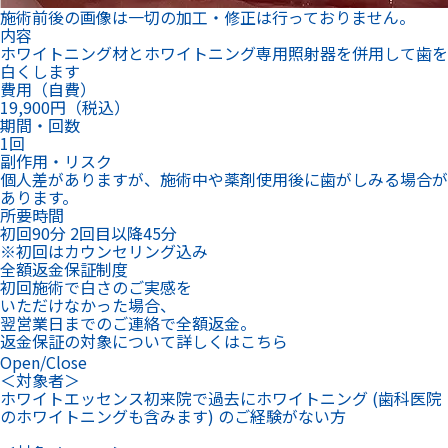
施術前後の画像は一切の加工・修正は行っておりません。
内容
ホワイトニング材とホワイトニング専用照射器を併用して歯を
白くします
費用（自費）
19,900円（税込）
期間・回数
1回
副作用・リスク
個人差がありますが、施術中や薬剤使用後に歯がしみる場合が
あります。
所要時間
初回90分 2回目以降45分
※初回はカウンセリング込み
全額返金保証制度
初回施術で白さのご実感を
いただけなかった場合、
翌営業日までのご連絡で全額返金。
返金保証の対象について詳しくはこちら
Open/Close
＜対象者＞
ホワイトエッセンス初来院で過去にホワイトニング (歯科医院
のホワイトニングも含みます) のご経験がない方