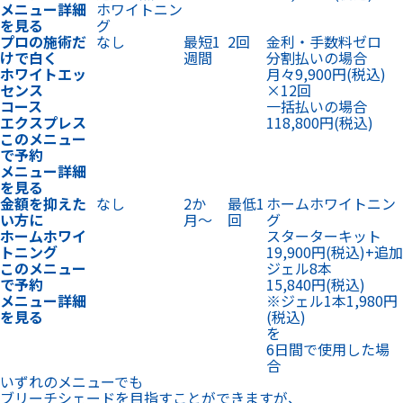
メニュー詳細
ホワイトニン
を見る
グ
プロの施術だ
なし
最短1
2回
金利・手数料ゼロ
けで白く
週間
分割払いの場合
ホワイトエッ
月々9,900円
(税込)
センス
×12回
コース
一括払いの場合
エクスプレス
118,800円
(税込)
このメニュー
で予約
メニュー詳細
を見る
金額を抑えた
なし
2か
最低1
ホームホワイトニン
い方に
月〜
回
グ
ホームホワイ
スターターキット
トニング
19,900円
(税込)
+
追加
このメニュー
ジェル8本
で予約
15,840円
(税込)
メニュー詳細
※ジェル1本1,980円
を見る
(税込)
を
6日間で使用した場
合
いずれのメニューでも
ブリーチシェードを目指すことができますが、