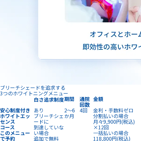
ブリーチシェードを追求する
3つのホワイトニングメニュー
期間
通院
金額
白さ追求制度
回数
安心制度付き
あり
2〜6
4回
金利・手数料ゼロ
ホワイトエッ
ブリーチシェ
か月
分割払いの場合
センス
ードに
月々9,900円
(税込)
コース
到達していな
×12回
このメニュー
い場合
一括払いの場合
で予約
追加で無料
118,800円
(税込)