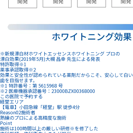
※新規漂白材ホワイトエッセンスホワイトニング プロの
漂白効果(2019年5月)大槻 昌幸 先生による発表
特許
取得
※1
薬事承認
取得
※2
効果と安全性が認められている薬剤だからこそ、安心して白い
歯を目指せます。
※1 特許番号：第 5615968 号
※2 医療機器承認番号：23000BZX00368000
この医院で予約する
経堂エリア
【電車】小田急線「経堂」駅 徒歩4分
Reason
02
施術者
熟練のプロによる高精度な施術
Point
施術は100時間以上の厳しい研修
※
を修了した