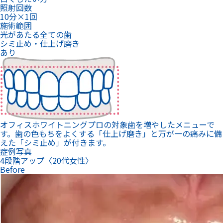
照射回数
10分×1回
施術範囲
光があたる全ての歯
シミ止め・仕上げ磨き
あり
オフィスホワイトニングプロの対象歯を増やしたメニューで
す。歯の色もちをよくする「仕上げ磨き」と万が一の痛みに備
えた「シミ止め」が付きます。
症例写真
4段階アップ〈20代女性〉
Before