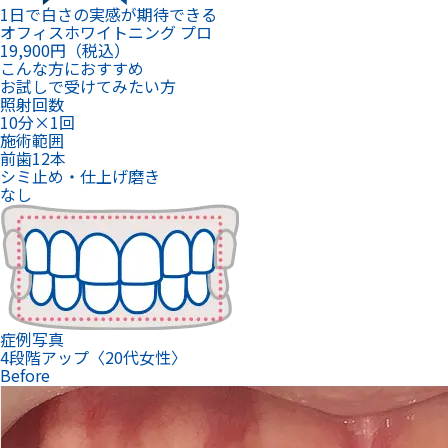
1日で白さの実感が期待できる
オフィスホワイトニング プロ
19,900
円（税込）
こんな方におすすめ
お試しで受けてみたい方
照射回数
10分×1回
施術範囲
前歯12本
シミ止め・仕上げ磨き
なし
症例写真
4段階アップ〈20代女性〉
Before