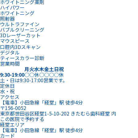
ホワイトニング薬剤
ハイパワー
ホワイトニング
照射器
ウルトラファイン
バブルクリーニング
3Dレーザーカット
マウスピース
口腔内3Dスキャン
デジタル
ティースカラー診断
営業時間
月
火
水
木
金
土
日
祝
9:30-19:00
○
○
休
○
○
○
○
休
土・日は9:30-17:00営業です。
定休日
水・祝
アクセス
【電車】小田急線「経堂」駅 徒歩4分
〒156-0052
東京都世田谷区経堂1-5-10-202 きたむら歯科経堂 内
この医院で予約する
経堂エリア
【電車】小田急線「経堂」駅 徒歩4分
カード