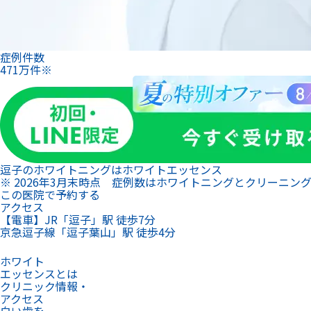
症例件数
471
万
件
※
逗子のホワイトニングは
ホワイトエッセンス
※ 2026年3月末時点 症例数はホワイトニングとクリーニン
この医院で予約する
アクセス
【電車】JR「逗子」駅 徒歩7分
京急逗子線「逗子葉山」駅 徒歩4分
ホワイト
エッセンスとは
クリニック情報・
アクセス
白い歯を