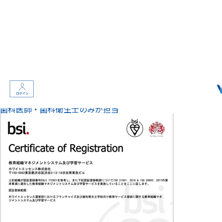
薬事承認
取得
※2
効果と安全性が認められている薬剤だからこそ、安心して白い
歯を目指せます。
※1 特許番号：第 5615968 号
※2 医療機器承認番号：23000BZX00368000
この医院で予約する
久屋大通エリア
【電車】名古屋市営地下鉄東山線「栄」駅 徒歩3分
Reason
02
施術者
熟練のプロによる高精度な施術
Point
施術は100時間以上の厳しい研修
※
を修了した
歯科医師・歯科衛生士のみが担当