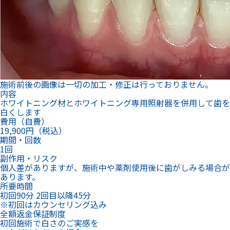
施術前後の画像は一切の加工・修正は行っておりません。
内容
ホワイトニング材とホワイトニング専用照射器を併用して歯を
白くします
費用（自費）
19,900円（税込）
期間・回数
1回
副作用・リスク
個人差がありますが、施術中や薬剤使用後に歯がしみる場合が
あります。
所要時間
初回90分 2回目以降45分
※初回はカウンセリング込み
全額返金保証制度
初回施術で白さのご実感を