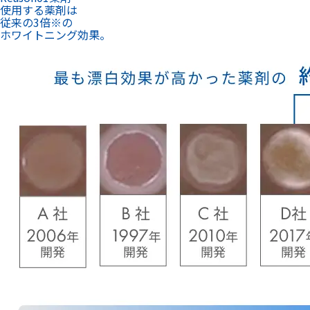
※新規漂白材ホワイトエッセンスホワイトニング プロの
漂白効果(2019年5月)大槻 昌幸 先生による発表
特許
取得
※1
薬事承認
取得
※2