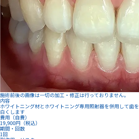
施術前後の画像は一切の加工・修正は行っておりません。
内容
ホワイトニング材とホワイトニング専用照射器を併用して歯を
白くします
費用（自費）
19,900円（税込）
期間・回数
1回
副作用・リスク
個人差がありますが、施術中や薬剤使用後に歯がしみる場合が
あります。
所要時間
初回90分 2回目以降45分
※初回はカウンセリング込み
全額返金保証制度
初回施術で白さのご実感を
いただけなかった場合、