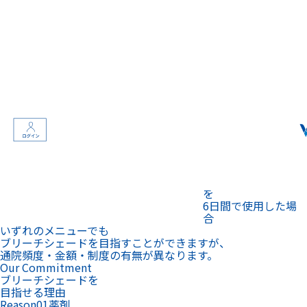
ホームホワイ
スターターキット
トニング
19,900円
(税込)
+
追加
このメニュー
ジェル8本
で予約
15,840円
(税込)
メニュー詳細
※ジェル1本1,980円
を見る
(税込)
を
6日間で使用した場
合
いずれのメニューでも
ブリーチシェードを目指すことができますが、
通院頻度・金額・制度の有無が異なります。
Our Commitment
ブリーチシェードを
目指せる理由
Reason
01
薬剤
使用する薬剤は
従来の3倍
※
の
ホワイトニング効果。