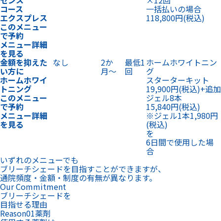
金額を抑えた
なし
2か
最低1
ホームホワイトニン
い方に
月〜
回
グ
ホームホワイ
スターターキット
トニング
19,900円
(税込)
+
追加
このメニュー
ジェル8本
で予約
15,840円
(税込)
メニュー詳細
※ジェル1本1,980円
を見る
(税込)
を
6日間で使用した場
合
いずれのメニューでも
ブリーチシェードを目指すことができますが、
通院頻度・金額・制度の有無が異なります。
Our Commitment
ブリーチシェードを
目指せる理由
Reason
01
薬剤
使用する薬剤は
従来の3倍
※
の
ホワイトニング効果。