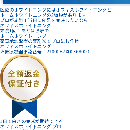
ホームホワイトニング
薬事承認取得の薬剤※でプロにお任せ
オフィスホワイトニング
※医療機器承認番号：23000BZX00368000
1日で白さの実感が期待できる
オフィスホワイトニング プロ
19,900
円（税込）
こんな方におすすめ
お試しで受けてみたい方
照射回数
10分×1回
施術範囲