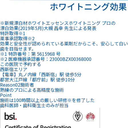
特許
取得
※1
薬事承認
取得
※2
効果と安全性が認められている薬剤だからこそ、安心して白い
歯を目指せます。
※1 特許番号：第 5615968 号
※2 医療機器承認番号：23000BZX00368000
この医院で予約する
西新宿エリア
【電車】丸ノ内線「西新宿」駅 徒歩5分
都営大江戸線「都庁前」駅 徒歩10分
Reason
02
施術者
熟練のプロによる高精度な施術
Point
施術は100時間以上の厳しい研修
※
を修了した
歯科医師・歯科衛生士のみが担当