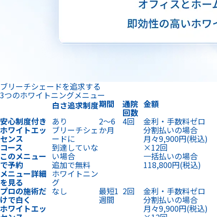
ブリーチシェードを追求する
3つのホワイトニングメニュー
期間
通院
金額
白さ追求制度
回数
安心制度付き
あり
2〜6
4回
金利・手数料ゼロ
ホワイトエッ
ブリーチシェ
か月
分割払いの場合
センス
ードに
月々9,900円
(税込)
コース
到達していな
×12回
このメニュー
い場合
一括払いの場合
で予約
追加で無料
118,800円
(税込)
メニュー詳細
ホワイトニン
を見る
グ
プロの施術だ
なし
最短1
2回
金利・手数料ゼロ
けで白く
週間
分割払いの場合
ホワイトエッ
月々9,900円
(税込)
センス
×12回
コース
一括払いの場合
エクスプレス
118,800円
(税込)
このメニュー
で予約
メニュー詳細
を見る