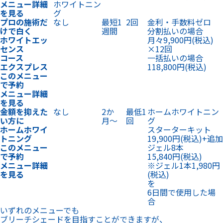
このメニュー
ジェル8本
で予約
15,840円
(税込)
メニュー詳細
※ジェル1本1,980円
を見る
(税込)
を
6日間で使用した場
合
いずれのメニューでも
ブリーチシェードを目指すことができますが、
通院頻度・金額・制度の有無が異なります。
Our Commitment
ブリーチシェードを
目指せる理由
Reason
01
薬剤
使用する薬剤は
従来の3倍
※
の
ホワイトニング効果。