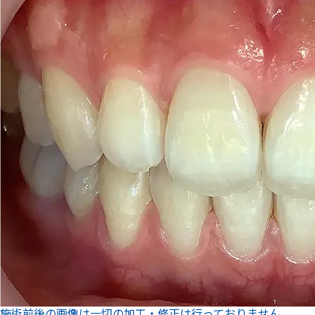
施術前後の画像は一切の加工・修正は行っておりません。
内容
ホワイトニング材とホワイトニング専用照射器を併用して歯を
白くします
費用（自費）
19,900円（税込）
期間・回数
1回
副作用・リスク
個人差がありますが、施術中や薬剤使用後に歯がしみる場合が
あります。
所要時間
初回90分 2回目以降45分
※初回はカウンセリング込み
全額返金保証制度
初回施術で白さのご実感を