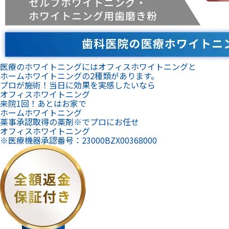
1日で白さの実感が期待できる
オフィスホワイトニング プロ
19,900
円（税込）
こんな方におすすめ
お試しで受けてみたい方
照射回数
10分×1回
施術範囲
前歯12本
シミ止め・仕上げ磨き
なし