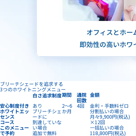
3つのホワイトニングメニュー
期間
通院
金額
白さ追求制度
回数
安心制度付き
あり
2〜6
4回
金利・手数料ゼロ
ホワイトエッ
ブリーチシェ
か月
分割払いの場合
センス
ードに
月々9,900円
(税込)
コース
到達していな
×12回
このメニュー
い場合
一括払いの場合
で予約
追加で無料
118,800円
(税込)
メニュー詳細
ホワイトニン
を見る
グ
プロの施術だ
なし
最短1
2回
金利・手数料ゼロ
けで白く
週間
分割払いの場合
ホワイトエッ
月々9,900円
(税込)
センス
×12回
コース
一括払いの場合
エクスプレス
118,800円
(税込)
このメニュー
で予約
メニュー詳細
を見る
金額を抑えた
なし
2か
最低1
ホームホワイトニン
い方に
月〜
回
グ
ホームホワイ
スターターキット
トニング
19,900円
(税込)
+
追加