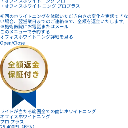
ライトが当たる範囲全ての歯にホワイトニング
オフィスホワイトニング
プロ プラス
25,400
円（税込）
こんな方におすすめ
人から見えるすべての歯を
白くしたい方
照射回数
10分×1回
施術範囲
光があたる全ての歯
シミ止め・仕上げ磨き
あり