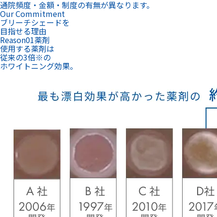
※新規漂白材ホワイトエッセンスホワイトニング プロの
漂白効果(2019年5月)大槻 昌幸 先生による発表
特許
取得
※1
薬事承認
取得
※2
効果と安全性が認められている薬剤だからこそ、安心して白い
歯を目指せます。