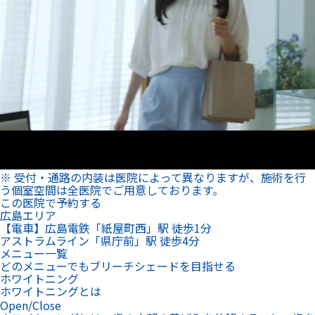
※ 受付・通路の内装は医院によって異なりますが、施術を行
う個室空間は全医院でご用意しております。
この医院で予約する
広島エリア
【電車】広島電鉄「紙屋町西」駅 徒歩1分
アストラムライン「県庁前」駅 徒歩4分
メニュー一覧
どのメニューでもブリーチシェードを目指せる
ホワイトニング
ホワイトニングとは
Open/Close