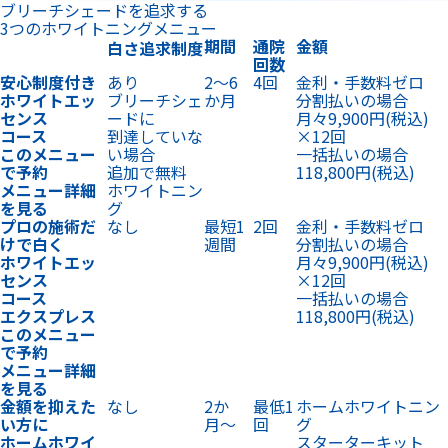
ブリーチシェードを追求する
3つのホワイトニングメニュー
期間
通院
金額
白さ追求制度
回数
安心制度付き
あり
2〜6
4回
金利・手数料ゼロ
ホワイトエッ
ブリーチシェ
か月
分割払いの場合
センス
ードに
月々9,900円
(税込)
コース
到達していな
×12回
このメニュー
い場合
一括払いの場合
で予約
追加で無料
118,800円
(税込)
メニュー詳細
ホワイトニン
を見る
グ
プロの施術だ
なし
最短1
2回
金利・手数料ゼロ
けで白く
週間
分割払いの場合
ホワイトエッ
月々9,900円
(税込)
センス
×12回
コース
一括払いの場合
エクスプレス
118,800円
(税込)
このメニュー
で予約
メニュー詳細
を見る
金額を抑えた
なし
2か
最低1
ホームホワイトニン
い方に
月〜
回
グ
ホームホワイ
スターターキット