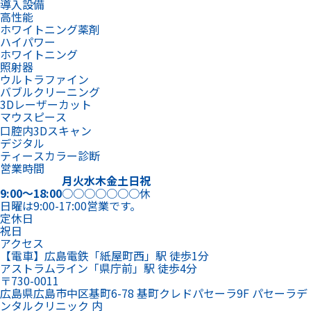
導入設備
高性能
ホワイトニング薬剤
ハイパワー
ホワイトニング
照射器
ウルトラファイン
バブルクリーニング
3Dレーザーカット
マウスピース
口腔内3Dスキャン
デジタル
ティースカラー診断
営業時間
月
火
水
木
金
土
日
祝
9:00～18:00
○
○
○
○
○
○
○
休
日曜は9:00-17:00営業です。
定休日
祝日
アクセス
【電車】広島電鉄「紙屋町西」駅 徒歩1分
アストラムライン「県庁前」駅 徒歩4分
〒730-0011
広島県広島市中区基町6-78 基町クレドパセーラ9F パセーラデ
ンタルクリニック 内