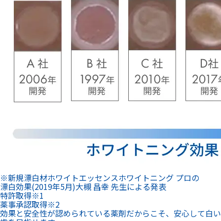
※新規漂白材ホワイトエッセンスホワイトニング プロの
漂白効果(2019年5月)大槻 昌幸 先生による発表
特許
取得
※1
薬事承認
取得
※2
効果と安全性が認められている薬剤だからこそ、安心して白い