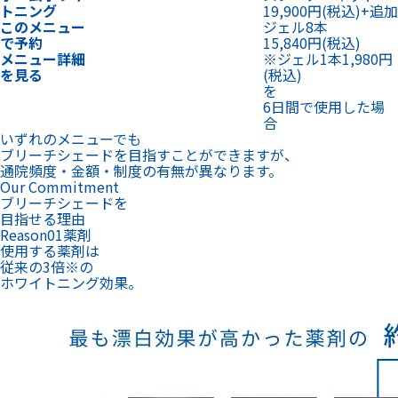
トニング
19,900円
(税込)
+
追加
このメニュー
ジェル8本
で予約
15,840円
(税込)
メニュー詳細
※ジェル1本1,980円
を見る
(税込)
を
6日間で使用した場
合
いずれのメニューでも
ブリーチシェードを目指すことができますが、
通院頻度・金額・制度の有無が異なります。
Our Commitment
ブリーチシェードを
目指せる理由
Reason
01
薬剤
使用する薬剤は
従来の3倍
※
の
ホワイトニング効果。