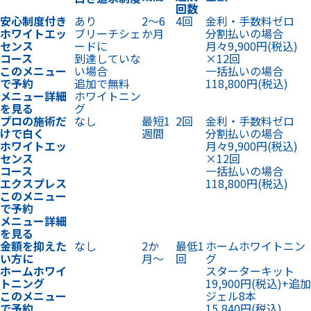
回数
安心制度付き
あり
2〜6
4回
金利・手数料ゼロ
ホワイトエッ
ブリーチシェ
か月
分割払いの場合
センス
ードに
月々9,900円
(税込)
コース
到達していな
×12回
このメニュー
い場合
一括払いの場合
で予約
追加で無料
118,800円
(税込)
メニュー詳細
ホワイトニン
を見る
グ
プロの施術だ
なし
最短1
2回
金利・手数料ゼロ
けで白く
週間
分割払いの場合
ホワイトエッ
月々9,900円
(税込)
センス
×12回
コース
一括払いの場合
エクスプレス
118,800円
(税込)
このメニュー
で予約
メニュー詳細
を見る
金額を抑えた
なし
2か
最低1
ホームホワイトニン
い方に
月〜
回
グ
ホームホワイ
スターターキット
トニング
19,900円
(税込)
+
追加
このメニュー
ジェル8本
で予約
15,840円
(税込)