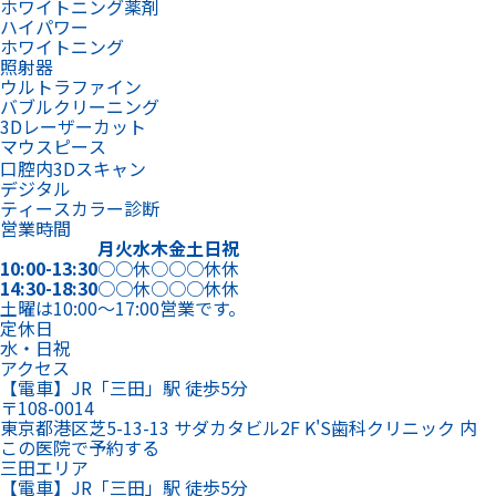
ホワイトニング薬剤
ハイパワー
ホワイトニング
照射器
ウルトラファイン
バブルクリーニング
3Dレーザーカット
マウスピース
口腔内3Dスキャン
デジタル
ティースカラー診断
営業時間
月
火
水
木
金
土
日
祝
10:00-13:30
○
○
休
○
○
○
休
休
14:30-18:30
○
○
休
○
○
○
休
休
土曜は10:00～17:00営業です。
定休日
水・日祝
アクセス
【電車】JR「三田」駅 徒歩5分
〒108-0014
東京都港区芝5-13-13 サダカタビル2F K'S歯科クリニック 内
この医院で予約する
三田エリア
【電車】JR「三田」駅 徒歩5分