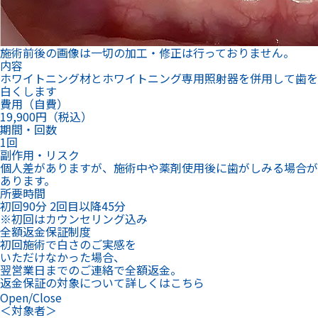
施術前後の画像は一切の加工・修正は行っておりません。
内容
ホワイトニング材とホワイトニング専用照射器を併用して歯を
白くします
費用（自費）
19,900円（税込）
期間・回数
1回
副作用・リスク
個人差がありますが、施術中や薬剤使用後に歯がしみる場合が
あります。
所要時間
初回90分 2回目以降45分
※初回はカウンセリング込み
全額返金保証制度
初回施術で白さのご実感を
いただけなかった場合、
翌営業日までのご連絡で全額返金。
返金保証の対象について詳しくはこちら
Open/Close
＜対象者＞