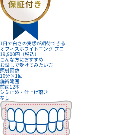
1日で白さの実感が期待できる
オフィスホワイトニング プロ
19,900
円（税込）
こんな方におすすめ
お試しで受けてみたい方
照射回数
10分×1回
施術範囲
前歯12本
シミ止め・仕上げ磨き
なし