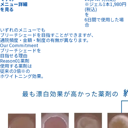
メニュー詳細
※ジェル1本1,980円
を見る
(税込)
を
6日間で使用した場
合
いずれのメニューでも
ブリーチシェードを目指すことができますが、
通院頻度・金額・制度の有無が異なります。
Our Commitment
ブリーチシェードを
目指せる理由
Reason
01
薬剤
使用する薬剤は
従来の3倍
※
の
ホワイトニング効果。