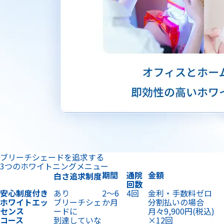
ブリーチシェードを追求する
3つのホワイトニングメニュー
期間
通院
金額
白さ追求制度
回数
安心制度付き
あり
2〜6
4回
金利・手数料ゼロ
ホワイトエッ
ブリーチシェ
か月
分割払いの場合
センス
ードに
月々9,900円
(税込)
コース
到達していな
×12回