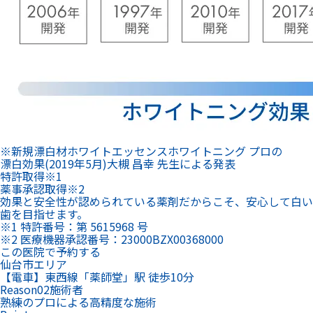
※新規漂白材ホワイトエッセンスホワイトニング プロの
漂白効果(2019年5月)大槻 昌幸 先生による発表
特許
取得
※1
薬事承認
取得
※2
効果と安全性が認められている薬剤だからこそ、安心して白い
歯を目指せます。
※1 特許番号：第 5615968 号
※2 医療機器承認番号：23000BZX00368000
この医院で予約する
仙台市エリア
【電車】東西線「薬師堂」駅 徒歩10分
Reason
02
施術者
熟練のプロによる高精度な施術