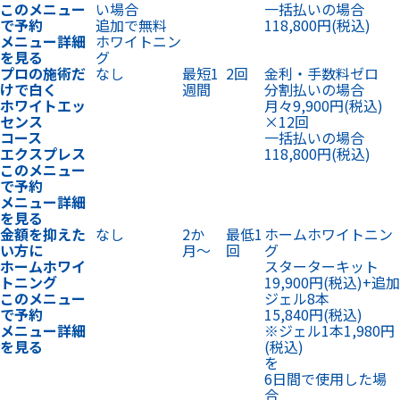
このメニュー
い場合
一括払いの場合
で予約
追加で無料
118,800円
(税込)
メニュー詳細
ホワイトニン
を見る
グ
プロの施術だ
なし
最短1
2回
金利・手数料ゼロ
けで白く
週間
分割払いの場合
ホワイトエッ
月々9,900円
(税込)
センス
×12回
コース
一括払いの場合
エクスプレス
118,800円
(税込)
このメニュー
で予約
メニュー詳細
を見る
金額を抑えた
なし
2か
最低1
ホームホワイトニン
い方に
月〜
回
グ
ホームホワイ
スターターキット
トニング
19,900円
(税込)
+
追加
このメニュー
ジェル8本
で予約
15,840円
(税込)
メニュー詳細
※ジェル1本1,980円
を見る
(税込)
を
6日間で使用した場
合