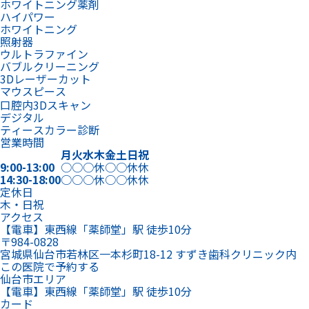
ホワイトニング薬剤
ハイパワー
ホワイトニング
照射器
ウルトラファイン
バブルクリーニング
3Dレーザーカット
マウスピース
口腔内3Dスキャン
デジタル
ティースカラー診断
営業時間
月
火
水
木
金
土
日
祝
9:00-13:00
○
○
○
休
○
○
休
休
14:30-18:00
○
○
○
休
○
○
休
休
定休日
木・日祝
アクセス
【電車】東西線「薬師堂」駅 徒歩10分
〒984-0828
宮城県仙台市若林区一本杉町18-12 すずき歯科クリニック内
この医院で予約する
仙台市エリア
【電車】東西線「薬師堂」駅 徒歩10分
カード