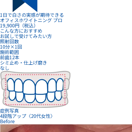
1日で白さの実感が期待できる
オフィスホワイトニング プロ
19,900
円（税込）
こんな方におすすめ
お試しで受けてみたい方
照射回数
10分×1回
施術範囲
前歯12本
シミ止め・仕上げ磨き
なし
症例写真
4段階アップ〈20代女性〉
Before