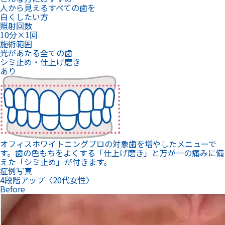
人から見えるすべての歯を
白くしたい方
照射回数
10分×1回
施術範囲
光があたる全ての歯
シミ止め・仕上げ磨き
あり
オフィスホワイトニングプロの対象歯を増やしたメニューで
す。歯の色もちをよくする「仕上げ磨き」と万が一の痛みに備
えた「シミ止め」が付きます。
症例写真
4段階アップ〈20代女性〉
Before