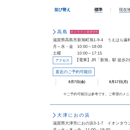
並び替え
標準
現在
高島
オンライン決済OK
滋賀県高島市新旭町旭1-9-4 うえはら歯科
月～水・金 10:00～18:00
土曜 10:00～17:15
【電車】JR「新旭」駅 徒歩2
アクセス
直近のご予約可能日
8月7日(金)
8月17日(月)
※ご予約可能日は参考です。ご希望のメニ
大津におの浜
滋賀県大津市におの浜3-1-7 イオンタ
月・火・木・金 11:00～19:30