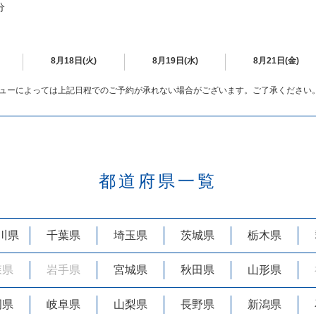
分
8月18日(火)
8月19日(水)
8月21日(金)
ューによっては上記日程でのご予約が承れない場合がございます。ご了承ください
都道府県一覧
川県
千葉県
埼玉県
茨城県
栃木県
森県
岩手県
宮城県
秋田県
山形県
岡県
岐阜県
山梨県
長野県
新潟県