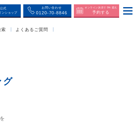
お問い合わせ
オンライン決済で 5% 還元
公式
予約する
0120-70-8846
インショップ
検索
よくあるご質問
ング
を