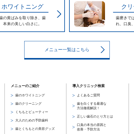
ホワイトニング
クリ
歯の黄ばみを取り除き、歯
歯磨きで
本来の美しい白さに。
れ、口臭
メニュー一覧はこちら
メニューのご紹介
導入クリニック検索
歯のホワイトニング
よくあるご質問
歯のクリーニング
歯を白くする最適な
方法徹底解説！
くちもとビューティー
～
正しい歯石のとり方とは
大人のための予防歯科
口臭の本当の原因と
歯とくちもとの美容グッズ
改善・予防方法