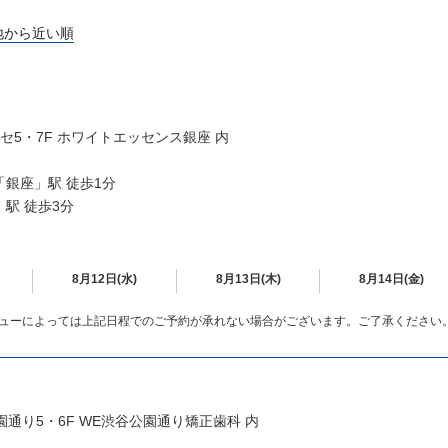
地から近い順
セ5・7F ホワイトエッセンス銀座 内
銀座」駅 徒歩1分
駅 徒歩3分
8月12日(水)
8月13日(木)
8月14日(金)
ューによっては上記日程でのご予約が承れない場合がございます。ご了承ください
公園通り5・6F WE渋谷公園通り矯正歯科 内