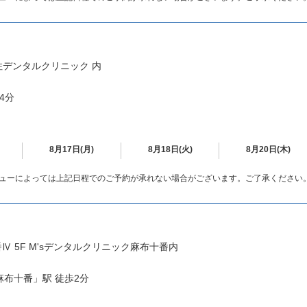
住デンタルクリニック 内
4分
8月17日(月)
8月18日(火)
8月20日(木)
ューによっては上記日程でのご予約が承れない場合がございます。ご了承ください
番Ⅳ 5F M'sデンタルクリニック麻布十番内
布十番」駅 徒歩2分