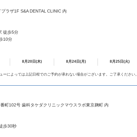
1F S&A DENTAL CLINIC 内
 徒歩5分
歩10分
8月20日(木)
8月24日(月)
8月25日(火)
ューによっては上記日程でのご予約が承れない場合がございます。ご了承ください
一番町102号 歯科タケダクリニックマウスラボ東京麹町 内
徒歩30秒