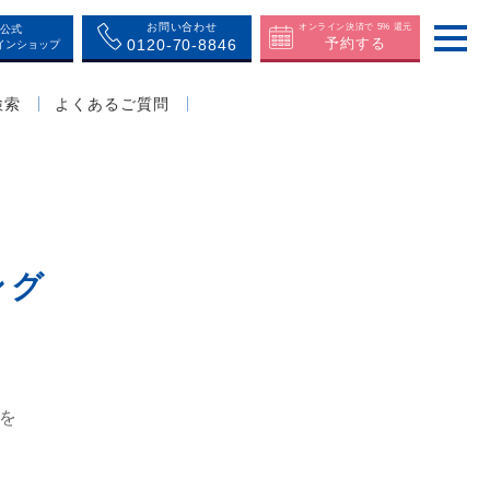
お問い合わせ
オンライン決済で 5% 還元
公式
予約する
0120-70-8846
インショップ
検索
よくあるご質問
ング
を