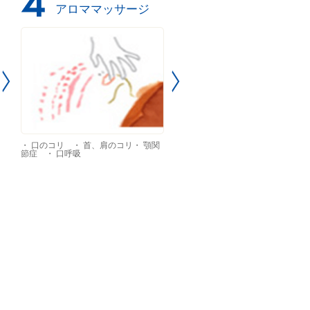
アロママッサージ
・ 口のコリ ・ 首、肩のコリ・ 顎関
節症 ・ 口呼吸