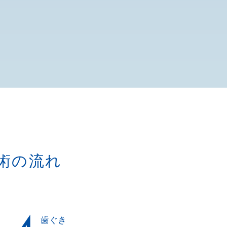
術の流れ
歯ぐき