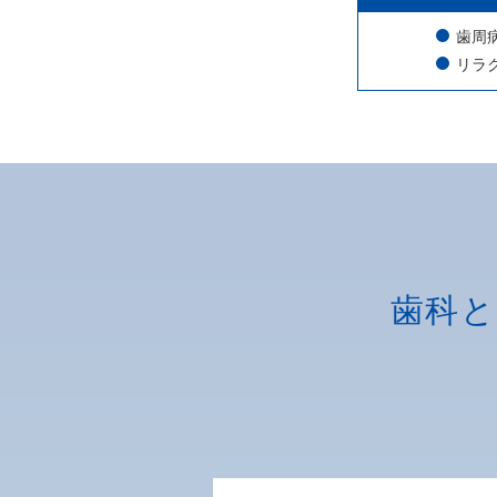
歯周
リラ
歯科と