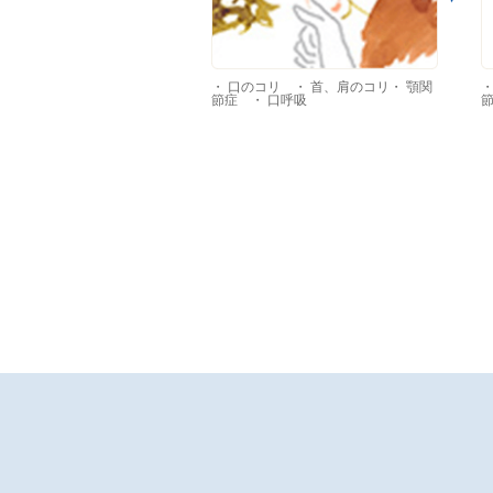
・ 口のコリ ・ 首、肩のコリ・ 顎関
・
節症 ・ 口呼吸
節