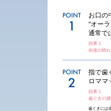
お口の
"オー
通常で
効果 1
術後の晴れ
指で歯
ロママ
効果 1
歯ぐきの腫
歯ぐきには