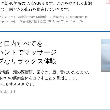
、合計40箇所のツボがあります。ここをやさしく刺激
とで、歯ぐきの血行を促進していきます。
ディッチ. 歯科学における鍼治療 口腔鍼治療（Acupuncture in
l Acupuncture). 日本歯科東洋医学会誌. 2004, vol. 23, no. 1‐2, p. 37
と口内すべてを
ハンドで
マッサージ
プなリラックス体験
表情筋、頬の深層筋、歯ぐき、唇、舌にいたるまで、
口の中の筋肉全体をほぐすことを目指します。
きにもオススメです。
差があります