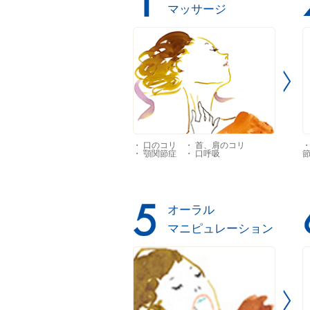
マッサージ
・ 口のコリ ・ 首、肩のコリ
・
・ 顎関節症 ・ 口呼吸
節
オーラル
マニピュレーション