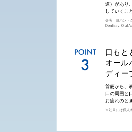
道）があり
していくこ
参考；ヨハン・グレ
Dentistry: Ora
口もと
オール
ディー
首筋から、
口の周囲と
お疲れのと
※効果には個人