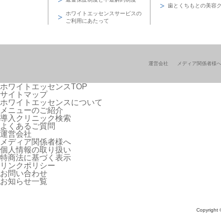
歯とくちもとの美容
ホワイトエッセンスサービスの
ご利用にあたって
運営会社
メディア関係者様
ホワイトエッセンスTOP
サイトマップ
ホワイトエッセンスについて
メニューのご紹介
導入クリニック検索
よくあるご質問
運営会社
メディア関係者様へ
個人情報の取り扱い
特商法に基づく表示
リンクポリシー
お問い合わせ
お知らせ一覧
Copyright