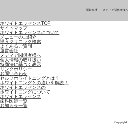
運営会社
メディア関係者様
ホワイトエッセンスTOP
サイトマップ
ホワイトエッセンスについて
メニューのご紹介
導入クリニック検索
よくあるご質問
運営会社
メディア関係者様へ
個人情報の取り扱い
特商法に基づく表示
リンクポリシー
お問い合わせ
セルフホワイトニングとは？
ホワイトニングとの違いを解説！
ホワイトエッセンスの
ホワイトニングについて
ホワイトエッセンス
歯科医師一覧
お知らせ一覧
Copyright