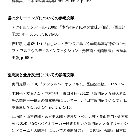
科審美』 日本歯科審美学会, vol. 29, no. 2, p. 183.
歯のクリーニングについての参考文献
アクセルソン,ペール (2009) 『本当のPMTCその意味と価値』 (西真紀
子訳) オーラルケア, p. 79-80.
吉野敏明編 (2013) 『新しいエビデンスに基づく歯周基本治療のコンセ
プト フルマウスディスインフェクション・光殺菌・抗菌療法』 医歯薬
出版, p. 68-76.
歯周病と全身疾患についての参考文献
奥田克爾 (2010) 『デンタルバイオフィルム』医歯薬出版, p. 155-174.
中村梢・立石ふみ・中村利明・野口和行 (2012) 「歯周病と産婦人科疾
患の関連性―最近の研究動向について―」, 『日本歯周病学会会誌』 日
本歯周病学会, vol. 54 , no. 1, p. 5-10.
西垣勝・山本俊郎・宮谷史太郎・渡邉功・松井大輔・栗山長門・金村成
智 (2014) 「GCF バイオマーカー検査を用いた歯周病とメタボリックシ
ンドロームとの関連性についての横断研究」 『口腔衛生会誌』 日本口