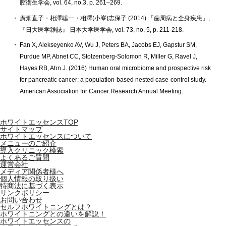
腔衛生学会, vol. 64, no.3, p. 261–269.
廣畑直子・相澤聡一・相澤(小峯)志保子 (2014) 「歯周病と全身疾患」,
『日大医学雑誌』 日本大学医学会, vol. 73, no. 5, p. 211-218.
Fan X, Alekseyenko AV, Wu J, Peters BA, Jacobs EJ, Gapstur SM,
Purdue MP, Abnet CC, Stolzenberg-Solomon R, Miller G, Ravel J,
Hayes RB, Ahn J. (2016) Human oral microbiome and prospective risk
for pancreatic cancer: a population-based nested case-control study.
American Association for Cancer Research Annual Meeting.
ホワイトエッセンスTOP
サイトマップ
ホワイトエッセンスについて
メニューのご紹介
導入クリニック検索
よくあるご質問
運営会社
メディア関係者様へ
個人情報の取り扱い
特商法に基づく表示
リンクポリシー
お問い合わせ
セルフホワイトニングとは？
ホワイトニングとの違いを解説！
ホワイトエッセンスの