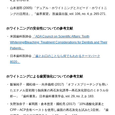
4, p. 670-679.
山本達郎 (2005) 「デュアル・ホワイトニングとスピード・ホワイトニ
ングの活用法」, 『歯界展望』 医歯薬出版, vol. 106, no. 4, p. 265-271.
ホワイト二ングの安全性についての参考文献
米国歯科医師会
「ADA Council on Scientific Affairs: Tooth
Whitening/Bleaching: Treatment Considerations for Dentists and Their
Patients」
日本歯科医師会
「歯とお口のことなら何でもわかるテーマパーク
8020」
ホワイトニングによる歯質強化についての参考文献
飯塚純子・ 國松雄一・向井義晴 (2017) 「オフィスブリーチングを用い
たエナメル質初期う蝕病巣の再石灰化誘導―再石灰化部位のミネラル分
析―」 『歯科審美』 日本歯科審美学会, vol. 29, no. 2, p. 183.
矢野加奈子・峯岡茜・倉本悠里・國松亮 (2017) 「10%過酸化尿素と
CPP－ACP含有ペーストを使用し歯面の再石灰化を試みた1症例」 『歯